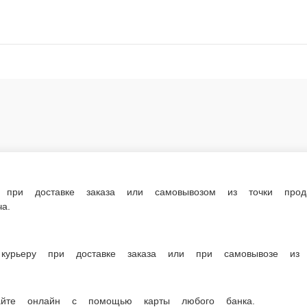
е заказа или самовывозом из точки продаж. При оформлении заказа укажит
доставке заказа или при самовывозе из точки продаж.
мощью карты любого банка.
ню. Спешите заказать онлайн!