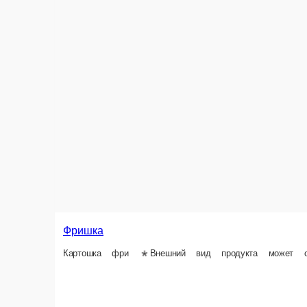
Фришка
Картошка фри *Внешний вид продукта может отличаться от представл
100 г.
Опции
149 ₽
Информация об оплате