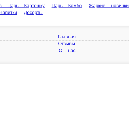
артошку
Царь Комбо
Жаркие новинки
Стрит
Для
итки
Десерты
Главная
Отзывы
О нас