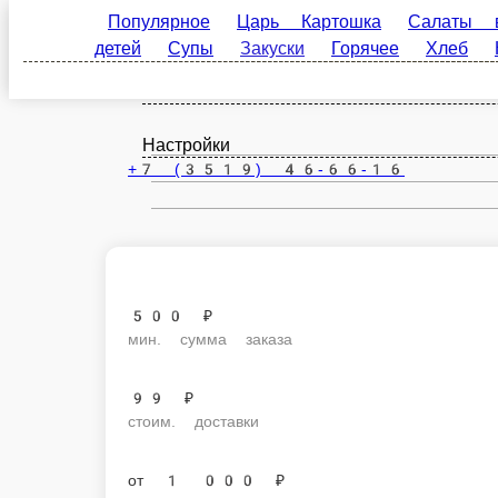
Популярное
Царь Картошка
Салаты в Царь К
Магнитогорск
детей
Супы
Закуски
Горячее
Хлеб
Нап
ru
Настройки
+7 (3519) 46-66-16
500 ₽
мин. сумма заказа
99 ₽
стоим. доставки
от
1 000 ₽